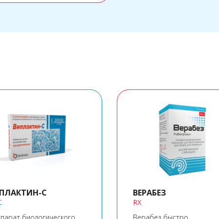
ПЛАКТИН-С
ВЕРАБЕЗ
C
RX
парат биологического
Верабез быстро