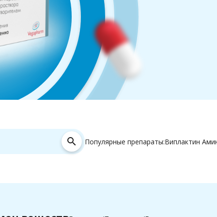
search
Популярные препараты:
Виплактин Ами