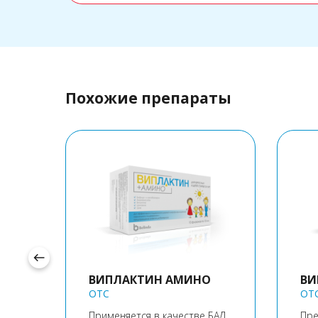
Похожие препараты
west
ВИПЛАКТИН АМИНО
ВИ
OTC
OT
ный
Применяется в качестве БАД
Пре