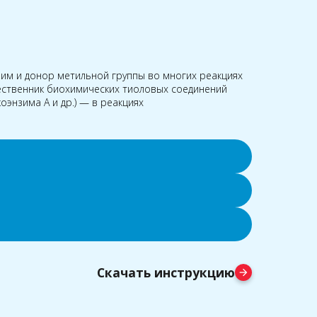
зим и донор метильной группы во многих реакциях
ественник биохимических тиоловых соединений
коэнзима А и др.) — в реакциях
Скачать инструкцию
arrow_forward