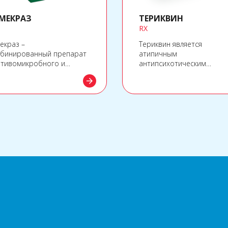
МЕКРАЗ
ТЕРИКВИН
RX
екраз –
Териквин является
бинированный препарат
атипичным
тивомикробного и
антипсихотическим
тивовоспалительного
препаратом. Кветиапин и
arrow_forward
ствия для местного
активный метаболит N-
менения в
дезалкилкветиапин
альмологии.
взаимодействуют с
рецепторами головного
мозга.
а