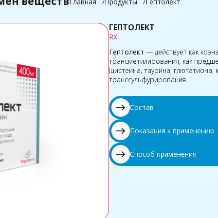
мен веществ
Главная
Продукты
Гептолект
ГЕПТОЛЕКТ
RX
Гептолект
— действует как коэн
трансметилирования, как предш
(цистеина, таурина, глютатиона, 
транссульфурирования.
east
Состав
east
Показания к применению
east
Способ применения