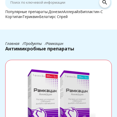
search
Популярные препараты:
Донезил
Аллерайз
Виплактин-С
Кортипан
Териквин
Белатирс Спрей
Главная
Продукты
Рамкацин
Антимикробные препараты