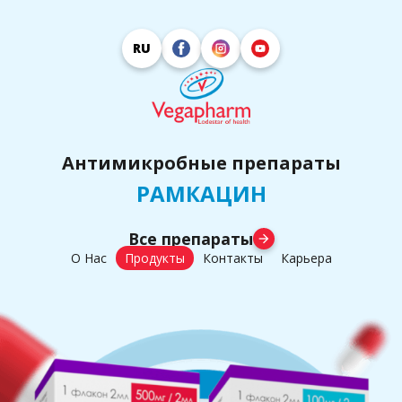
RU
Антимикробные препараты
РАМКАЦИН
Все препараты
arrow_forward
О Нас
Продукты
Контакты
Карьера