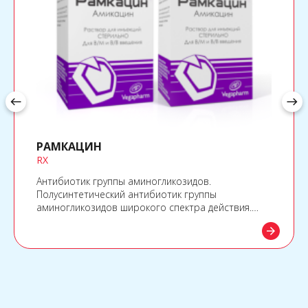
west
east
РАМКАЦИН
RX
Антибиотик группы аминогликозидов.
Полусинтетический антибиотик группы
аминогликозидов широкого спектра действия.
Оказывает бактерицидное действие. Активно
arrow_forward
проникая через клеточную мембрану бактерий,
необратимо связывается с 30S cубъединицей
бактериальных рибосом и тем самым, угнетает
синтез белка возбудителя.