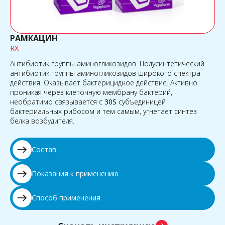
РАМКАЦИН
RX
Антибиотик группы аминогликозидов. Полусинтетический
антибиотик группы аминогликозидов широкого спектра
действия. Оказывает бактерицидное действие. Активно
проникая через клеточную мембрану бактерий,
необратимо связывается с
30S
cубъединицей
бактериальных рибосом и тем самым, угнетает синтез
белка возбудителя.
east
Состав
east
Показания к применению
east
Способ применения