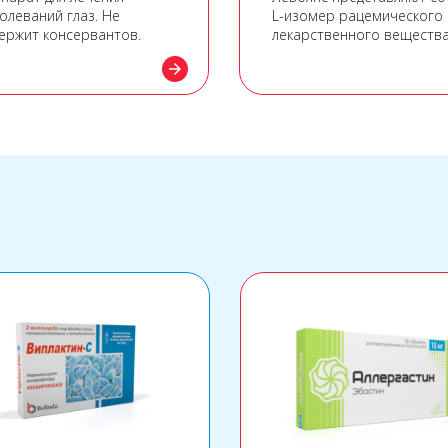
олеваний глаз. Не
L-изомер рацемического
ержит консервантов.
лекарственного веществ
офлоксацин. L-изомер в
arrow_forward
основном определяет
антибактериальную
активность офлоксацина.