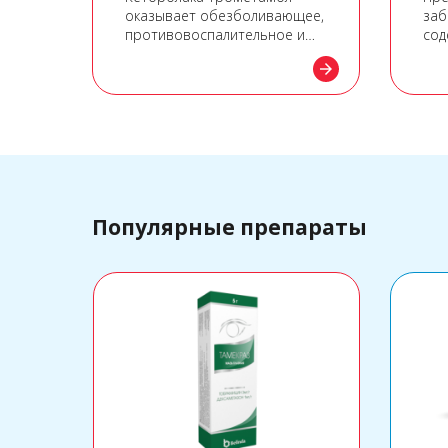
рат
оказывает обезболивающее,
заб
противовоспалительное и
сод
о
жаропонижающее действие,
arrow_forward
arrow_forward
которое обусловлено его
способностью подавлять
биосинтез простагландинов.
Популярные препараты