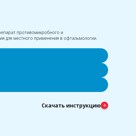
репарат противомикробного и
ия для местного применения в офтальмологии.
Скачать инструкцию
arrow_forward