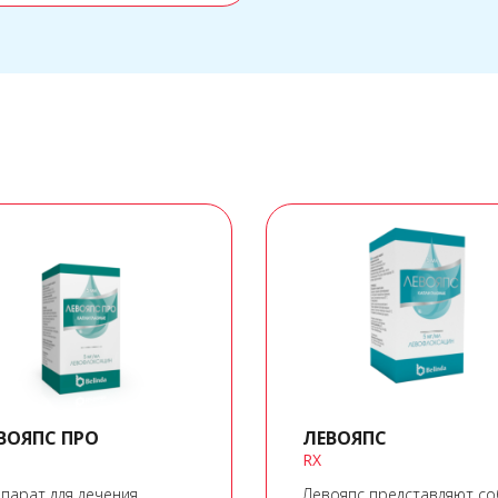
ВОЯПС ПРО
ЛЕВОЯПС
RX
парат для лечения
Левояпс представляют с