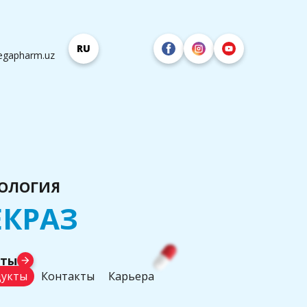
RU
egapharm.uz
ОЛОГИЯ
КРАЗ
аты
arrow_forward
укты
Контакты
Карьера