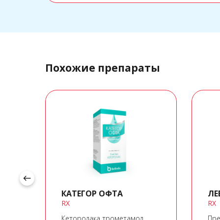
Похожие препараты
west
КАТЕГОР ОФТА
ЛЕ
RX
RX
Кеторолака трометамол
Пре