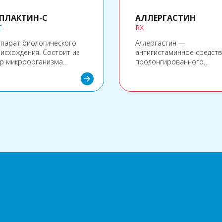
ПЛАКТИН-С
АЛЛЕРГАСТИН
C
RX
парат биологического
Аллергастин —
исхождения. Состоит из
антигистаминное средст
р микроорганизма
пролонгированного
llus clausii, который в
действия.
arrow_forward
ме присутствует в
ечнике, лишенного
огенного действия.
а