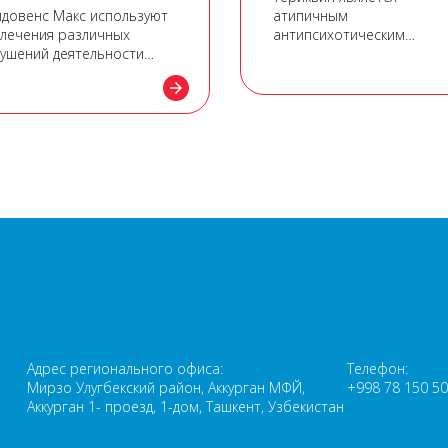
довенс Макс используют
атипичным
 лечения различных
антипсихотическим
ушений деятельности
препаратом. Кветиапин и
, кровоснабжения
активный метаболит N-
arrow_forward
овного мозга, а также для
дезалкилкветиапин
ышения физической и
взаимодействуют с
твенной
рецепторами головного
отоспособности.
мозга.
а
Адрес регионального офиса:
Телефон:
Мирзо Улугбекский район, Аккурган МФЙ,
+998 78 150 50
Аккурган 1- проезд, 1-дом, Ташкент, Узбекистан