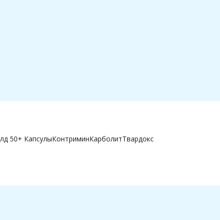
лд 50+ Капсулы
Контримин
Карболит
Твардокс