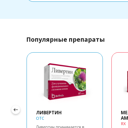
Популярные препараты
west
ЛИВЕРТИН
МЕ
АМ
OTC
RX
сный
Ливертин принимается в