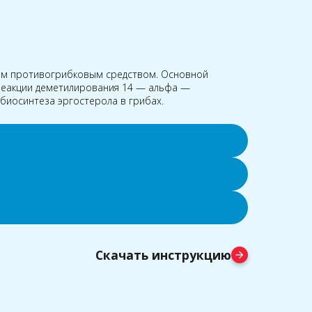
ым противогрибковым средством. Основной
 реакции деметилирования 14 — альфа —
 биосинтеза эргостерола в грибах.
Скачать инструкцию
arrow_forward