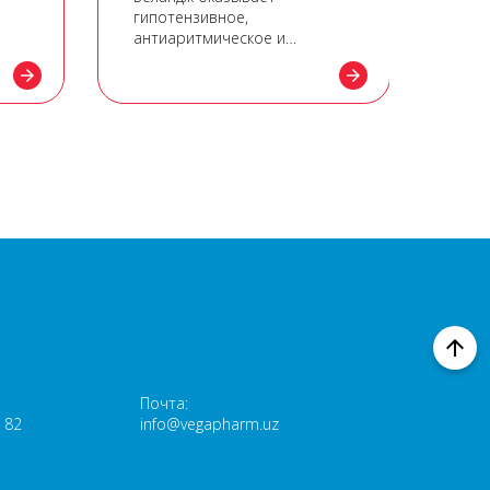
гипотензивное,
обе
антиаритмическое и
про
 его
антиангинальное действие
жар
arrow_forward
arrow_forward
дей
arrow_upward
Почта:
 82
info@vegapharm.uz