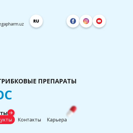
RU
egapharm.uz
ГРИБКОВЫЕ ПРЕПАРАТЫ
ОС
аты
arrow_forward
укты
Контакты
Карьера