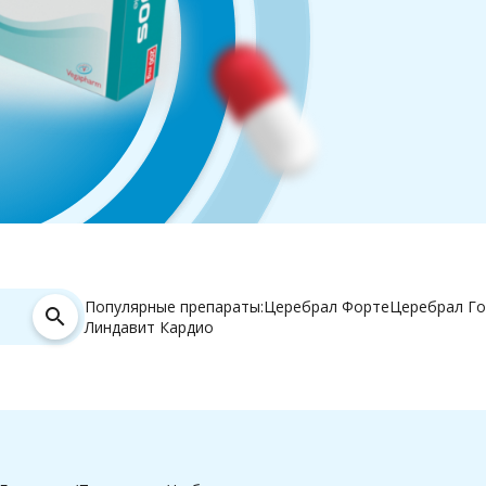
Популярные препараты:
Церебрал Форте
Церебрал Го
search
Линдавит Кардио