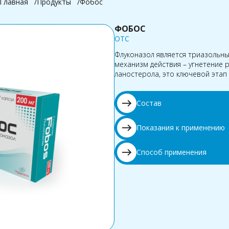
Главная
Продукты
Фобос
ФОБОС
OTC
Флуконазол является триазольн
механизм действия – угнетение
ланостерола, это ключевой этап
east
Состав
east
Показания к применению
east
Способ применения