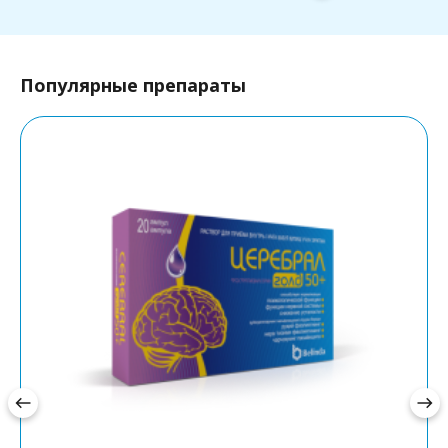
Популярные препараты
west
east