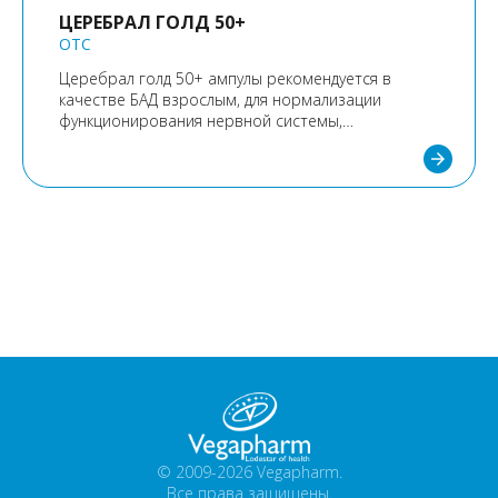
ЦЕРЕБРАЛ ГОЛД 50+
OTC
Церебрал голд 50+ ампулы рекомендуется в
качестве БАД взрослым, для нормализации
функционирования нервной системы,
психологической функции и уменьшения
arrow_forward
усталости.
© 2009-2026 Vegapharm.
Все права защищены.