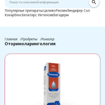
search
Популярные препараты:
Целево
Реклин
Линдафер Сол
Кокарбенс
Белатирс Интенсив
Вегадерм
Главная
Продукты
Риналер
Оториноларингология