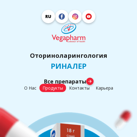
RU
Оториноларингология
РИНАЛЕР
Все препараты
arrow_forward
О Нас
Продукты
Контакты
Карьера