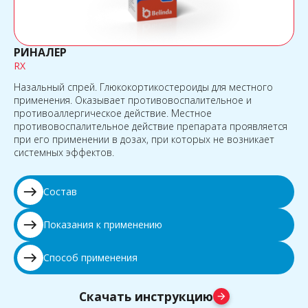
РИНАЛЕР
RX
Назальный спрей. Глюкокортикостероиды для местного
применения. Оказывает противовоспалительное и
противоаллергическое действие. Местное
противовоспалительное действие препарата проявляется
при его применении в дозах, при которых не возникает
системных эффектов.
east
Состав
east
Показания к применению
east
Способ применения
Скачать инструкцию
arrow_forward