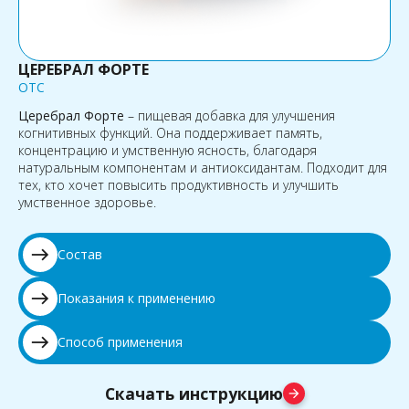
ЦЕРЕБРАЛ ФОРТЕ
OTC
Церебрал Форте
– пищевая добавка для улучшения
когнитивных функций. Она поддерживает память,
концентрацию и умственную ясность, благодаря
натуральным компонентам и антиоксидантам. Подходит для
тех, кто хочет повысить продуктивность и улучшить
умственное здоровье.
east
Состав
east
Показания к применению
east
Способ применения
Скачать инструкцию
arrow_forward