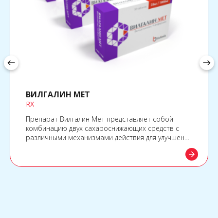
west
east
ВИЛГАЛИН МЕТ
RX
Препарат Вилгалин Мет представляет собой
комбинацию двух сахароснижающих средств с
различными механизмами действия для улучшения
гликемического контроля у пациентов с диабетом
arrow_forward
2 типа: вилдаглиптина из класса ингибиторов
дипептидилпептидазы-4 (ДПП-4) и метформина
гидрохлорида из класса бигуанидов.