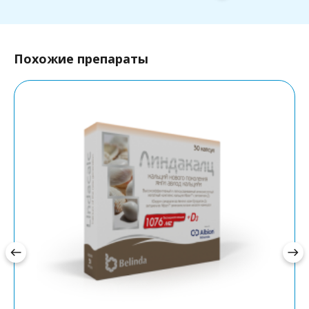
Похожие препараты
west
east