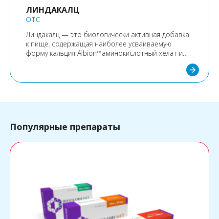
ЛИНДАКАЛЦ
OTC
Линдакалц — это биологически активная добавка
к пище, содержащая наиболее усваиваемую
форму кальция Albion™аминокислотный хелат и
витамин D3, рекомендуемые для поддержания
arrow_forward
сильной и здоровой структуры костей и зубов.
Популярные препараты