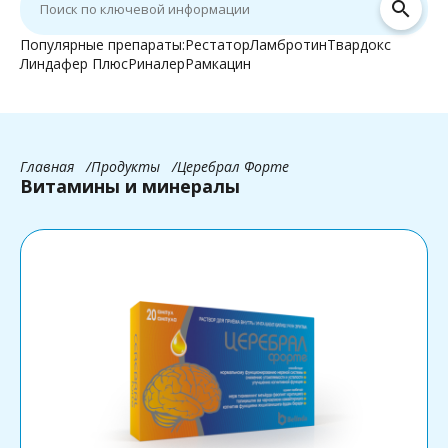
search
Популярные препараты:
Рестатор
Ламбротин
Твардокс
Линдафер Плюс
Риналер
Рамкацин
Главная
Продукты
Церебрал Форте
Витамины и минералы