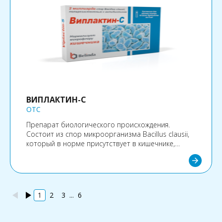
ВИПЛАКТИН-С
OTC
Препарат биологического происхождения.
Состоит из спор микроорганизма Bacillus clausii,
который в норме присутствует в кишечнике,
лишенного патогенного действия.
arrow_forward
play_arrow
play_arrow
1
2
3
...
6