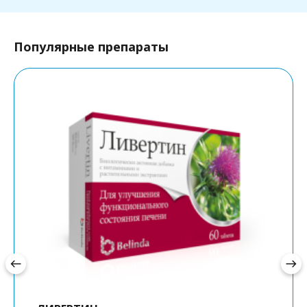
Популярные препараты
west
east