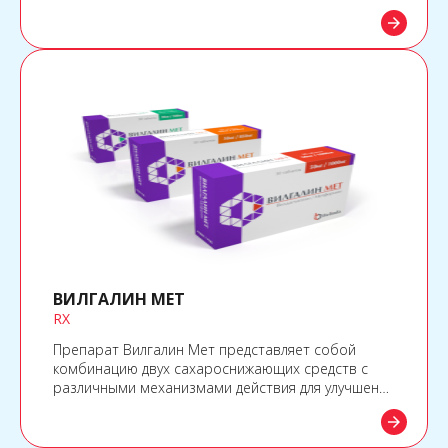
ней сульфенамидной группы.
arrow_forward
ВИЛГАЛИН МЕТ
RX
Препарат Вилгалин Мет представляет собой
комбинацию двух сахароснижающих средств с
различными механизмами действия для улучшения
гликемического контроля у пациентов с диабетом
arrow_forward
2 типа: вилдаглиптина из класса ингибиторов
дипептидилпептидазы-4 (ДПП-4) и метформина