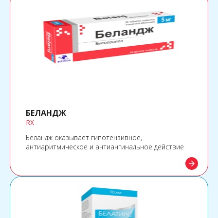
БЕЛАНДЖ
RX
Беландж оказывает гипотензивное,
антиаритмическое и антиангинальное действие
arrow_forward