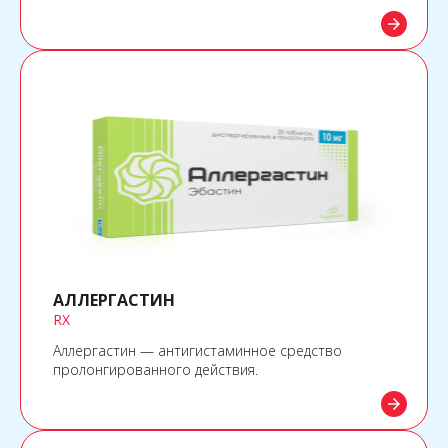
высвобождение медиаторов воспаления из
arrow_forward
тучных клеток. Оказывает выраженное
противоаллергическое (антигистаминное)
действие.
АЛЛЕРГАСТИН
RX
Аллергастин — антигистаминное средство
пролонгированного действия.
arrow_forward