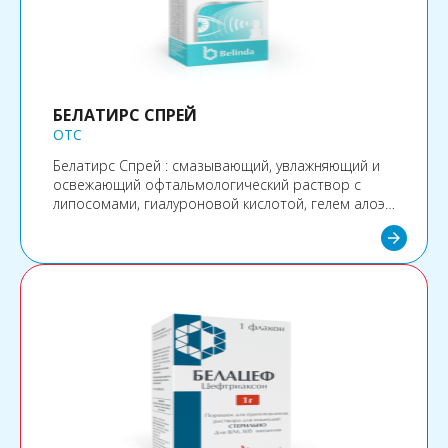
БЕЛАТИРС СПРЕЙ
OTC
Белатирс Спрей : смазывающий, увлажняющий и
освежающий офтальмологический раствор с
липосомами, гиалуроновой кислотой, гелем алоэ
вера, витамином В5 и витамином Е. Продукт не
arrow_forward
содержит консервантов