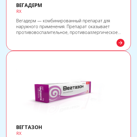
ВЕГАДЕРМ
RX
Вегадерм — комбинированный препарат для
наружного применения. Препарат оказывает
противовоспалительное, противоаллергическое,
антибактериальное и противогрибковое
arrow_forward
действие.
ВЕГТАЗОН
RX