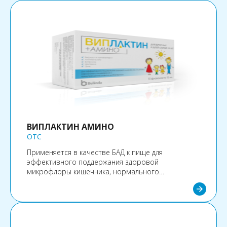
гидрохлорида из класса бигуанидов.
ВИПЛАКТИН АМИНО
OTC
Применяется в качестве БАД к пище для
эффективного поддержания здоровой
микрофлоры кишечника, нормального
пищеварения и предупреждения развития
arrow_forward
дисбактериоза.