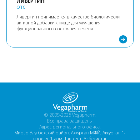
ЛИВЕРТИН
OTC
Ливертин принимается в качестве биологически
активной добавки к пище для улучшения
функционального состояния печени.
arrow_forward
© 2009-2026 Vegapharm.
Все права защищены.
Адрес регионального офиса:
Мирзо Улугбекский район, Аккурган МФЙ, Аккурган 1-
проезд, 1-дом, Ташкент, Узбекистан