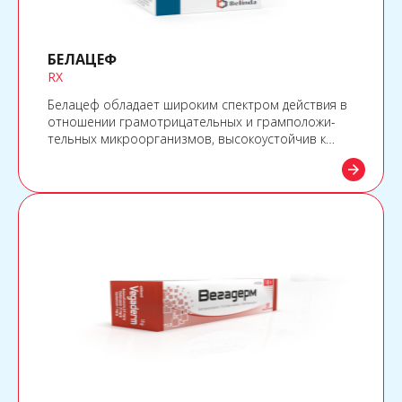
БЕЛАЦЕФ
RX
Белацеф обладает широким спектром действия в
отношении грамотрицательных и грамположи-
тельных микроорганизмов, высокоустойчив к
большинству β-лактамаз, вырабатываемых
arrow_forward
грамположительными и грамотрицательными
бактериями.