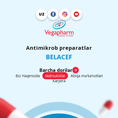
UZ
Antimikrob preparatlar
BELACEF
Barcha dorilar
arrow_forward
Biz Haqimizda
Mahsulotlar
Aloqa ma'lumotlari
Karyera