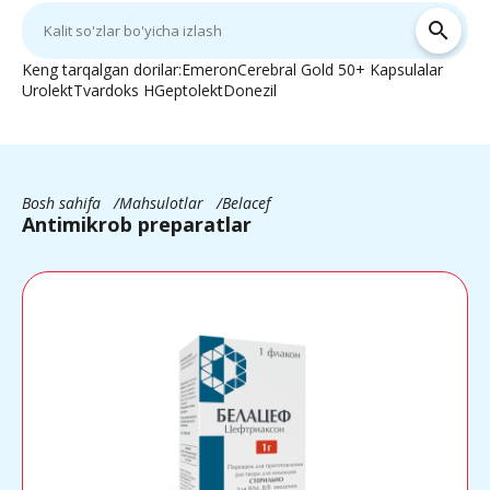
search
Keng tarqalgan dorilar:
Emeron
Cerebral Gold 50+ Kapsulalar
Urolekt
Tvardoks H
Geptolekt
Donezil
Bosh sahifa
Mahsulotlar
Belacef
Antimikrob preparatlar