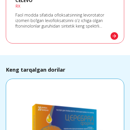
CELEVO
RX
Faol modda sifatida ofloksatsinning levorotator
izomeri bo’lgan levofloksatsinni o’z ichiga olgan
ftorxinolonlar guruhidan sintetik keng spektrli
antibakterial preparat. Levofloksatsin DNK girazasini
arrow_forward
bloklaydi, DNK uzilishlarining o’ta saralanishi va o’zaro
bog’lanishini buzadi, DNK sintezini inhibe qiladi va
bakteriyalarning sitoplazmasi, hujayra devori va
membranalarida chuqur morfologik o’zgarishlarni
keltirib chiqaradi.
Keng tarqalgan dorilar