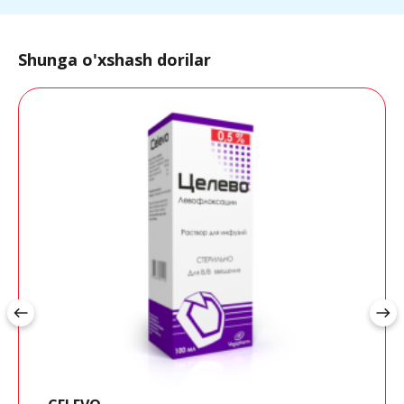
Shunga o'xshash dorilar
west
east