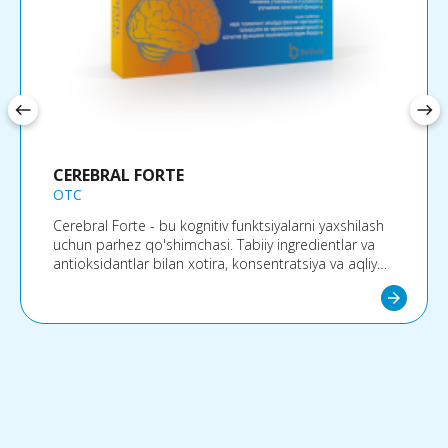
west
east
CEREBRAL FORTE
OTC
Cerebral Forte - bu kognitiv funktsiyalarni yaxshilash
uchun parhez qo'shimchasi. Tabiiy ingredientlar va
antioksidantlar bilan xotira, konsentratsiya va aqliy
ravshanlikni qo'llab-quvvatlaydi. Hosildorlikni oshirish
arrow_forward
va ruhiy salomatlikni yaxshilashni istaganlar uchun
javob beradi.