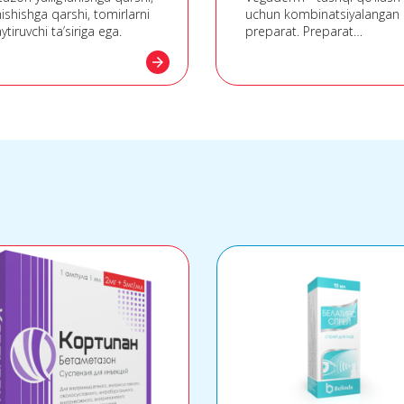
ishishga qarshi, tomirlarni
uchun kombinatsiyalangan
ytiruvchi ta’siriga ega.
preparat. Preparat
yallig‘lanishga qarshi, allerg
arrow_forward
qarshi, antibakterial va
zamburug‘larga qarshi ta’sir
ko‘rsatadi.