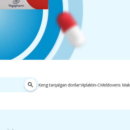
search
Keng tarqalgan dorilar:
Viplaktin-C
Meldovens Mak