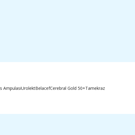
s Ampulasi
Urolekt
Belacef
Cerebral Gold 50+
Tamekraz