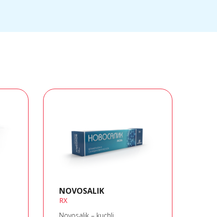
NOVOSALIK
VE
RX
RX
Novosalik – kuchli
Vegt