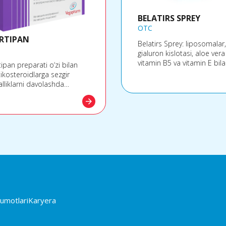
BELATIRS SPREY
OTC
RTIPAN
Belatirs Sprey: liposomalar,
gialuron kislotasi, aloe vera 
vitamin B5 va vitamin E bil
ipan preparati o‘zi bilan
moylash, namlovchi va
tikosteroidlarga sezgir
tetiklantiruvchi oftalmik eri
alliklarni davolashda
Mahsulot tarkibida
laniladigan, yallig‘lanishga
konservantlar mavjud emas
arrow_forward
shi, revmatizmga qarshi va
rgiya qarshi kuchli ta'sirga
 bo‘lgan betametazonning
vchan va kam eruvchan
larini ifoda etadi.
lumotlari
Karyera