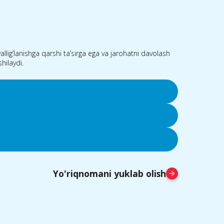
llig’lanishga qarshi ta’sirga ega va jarohatni davolash
hilaydi.
Yo'riqnomani yuklab olish
arrow_forward