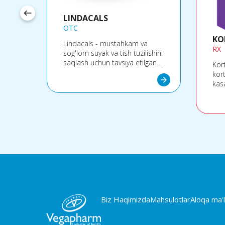
west
LINDACALS
OTC
KO
Lindacals - mustahkam va
RX
sog'lom suyak va tish tuzilishini
saqlash uchun tavsiya etilgan
Kort
kaltsiyning eng so'rilishi
kor
arrow_forward
arrow_forward
rshi,
mumkin bo'lgan Albion™
kas
aminokislota xelatini va D3
qo‘l
va
vitaminini o'z ichiga olgan xun
qar
 ega.
takviyesi.
alle
ega
eru
efir
Biz Haqimizda
Mahsulotlar
Aloqa ma'