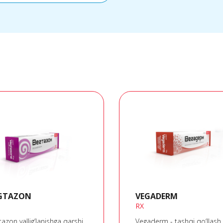
GTAZON
VEGADERM
RX
azon yallig’lanishga qarshi,
Vegaderm - tashqi qo‘llash