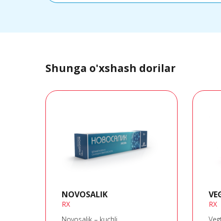
Shunga o'xshash dorilar
NOVOSALIK
VE
RX
RX
Novosalik – kuchli
Vegt