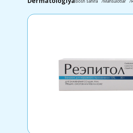
Dermatologiya
Bosh sahifa
Mahsulotlar
R