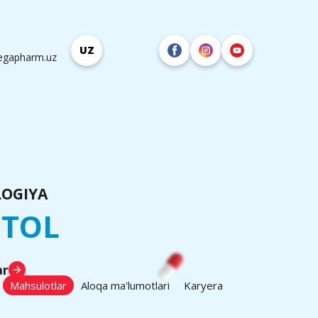
UZ
egapharm.uz
OGIYA
ITOL
ar
arrow_forward
Mahsulotlar
Aloqa ma'lumotlari
Karyera