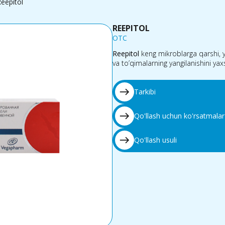
eepitol
REEPITOL
OTC
Reepitol
keng mikroblarga qarshi, ya
va to’qimalarning yangilanishini yaxs
east
Tarkibi
east
Qo'llash uchun ko'rsatmalar
east
Qo'llash usuli