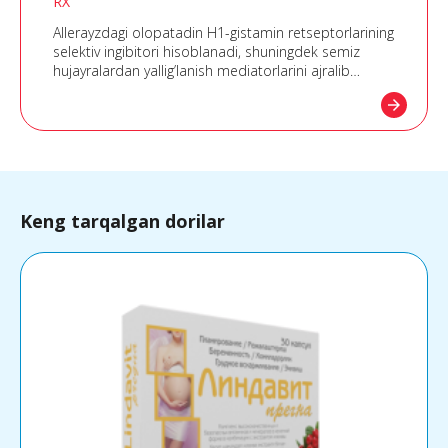
RX
Allerayzdagi olopatadin H1-gistamin retseptorlarining
selektiv ingibitori hisoblanadi, shuningdek semiz
hujayralardan yallig’lanish mediatorlarini ajralib
chiqishini ingibitsiya qiladi. Yaqqol allergiyaga qarshi
arrow_forward
(antigistamin) ta’sir ko’rsatadi.
Keng tarqalgan dorilar