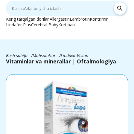
search
Keng tarqalgan dorilar:
Allergastin
Lambrotin
Kontrimin
Lindafer Plus
Cerebral Baby
Kortipan
Bosh sahifa
Mahsulotlar
Lindavit Vision
Vitaminlar va minerallar | Oftalmologiya