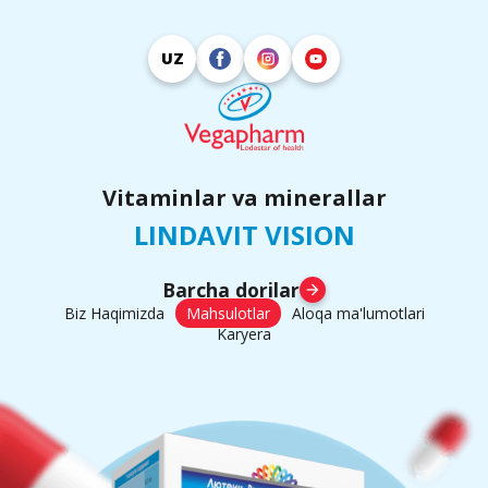
UZ
Vitaminlar va minerallar
LINDAVIT VISION
Barcha dorilar
arrow_forward
Biz Haqimizda
Mahsulotlar
Aloqa ma'lumotlari
Karyera