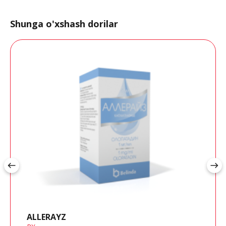
Shunga o'xshash dorilar
west
east
ALLERAYZ