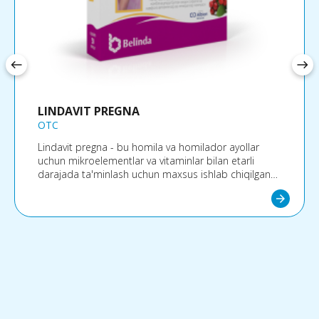
west
east
LINDAVIT PREGNA
OTC
Lindavit pregna - bu homila va homilador ayollar
uchun mikroelementlar va vitaminlar bilan etarli
darajada ta'minlash uchun maxsus ishlab chiqilgan
minerallar va mikroelementlar bilan birgalikda
arrow_forward
vitaminlarni o'z ichiga olgan multivitaminli va
multimineral kompleks.