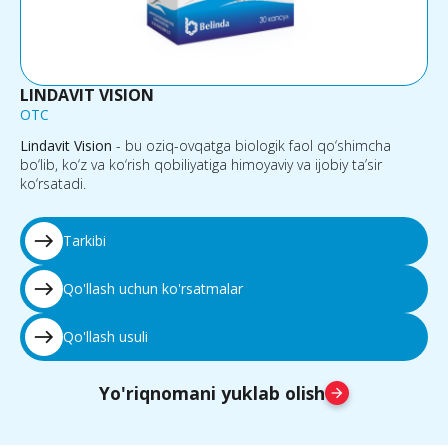
LINDAVIT VISION
OTC
Lindavit Vision
- bu oziq-ovqatga biologik faol qo‘shimcha
bo‘lib, ko‘z va ko‘rish qobiliyatiga himoyaviy va ijobiy ta’sir
ko‘rsatadi.
east
Tarkibi
east
Qo'llash uchun ko'rsatmalar
east
Qo'llash usuli
Yo'riqnomani yuklab olish
arrow_forward