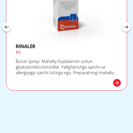
west
east
RINALER
RX
Burun spreyi. Mahalliy foydalanish uchun
glyukokortikosteroidlar. Yallig’lanishga qarshi va
allergiyaga qarshi ta’sirga ega. Preparatning mahalliy
yallig’lanishga qarshi ta’siri tizimli ta’sir
arrow_forward
ko’rsatmaydigan dozalarda qo’llanilganda namoyon
bo’ladi.