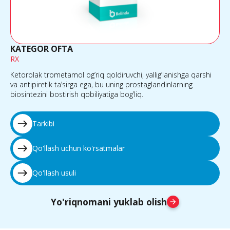
KATEGOR OFTA
RX
Ketorolak trometamol og’riq qoldiruvchi, yallig’lanishga qarshi
va antipiretik ta’sirga ega, bu uning prostaglandinlarning
biosintezini bostirish qobiliyatiga bog’liq.
east
Tarkibi
east
Qo'llash uchun ko'rsatmalar
east
Qo'llash usuli
Yo'riqnomani yuklab olish
arrow_forward