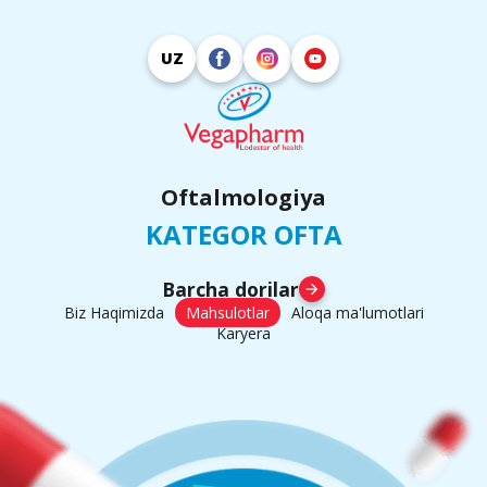
UZ
Oftalmologiya
KATEGOR OFTA
Barcha dorilar
arrow_forward
Biz Haqimizda
Mahsulotlar
Aloqa ma'lumotlari
Karyera