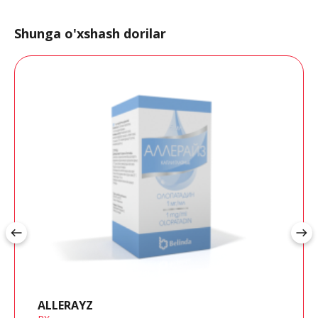
Shunga o'xshash dorilar
west
east
ALLERAYZ