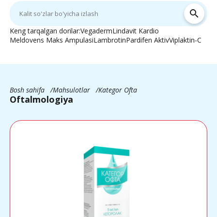
search
Keng tarqalgan dorilar:
Vegaderm
Lindavit Kardio
Meldovens Maks Ampulasi
Lambrotin
Pardifen Aktiv
Viplaktin-C
Bosh sahifa
Mahsulotlar
Kategor Ofta
Oftalmologiya