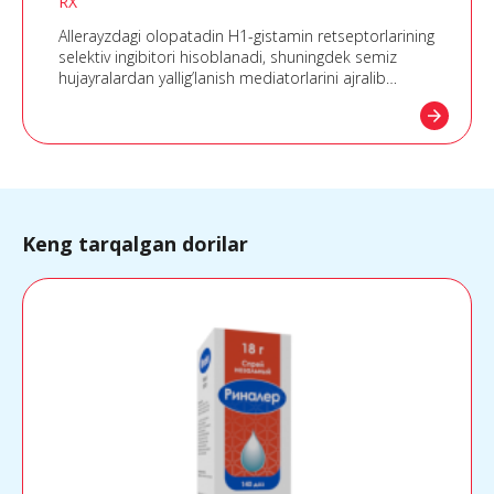
RX
Allerayzdagi olopatadin H1-gistamin retseptorlarining
selektiv ingibitori hisoblanadi, shuningdek semiz
hujayralardan yallig’lanish mediatorlarini ajralib
chiqishini ingibitsiya qiladi. Yaqqol allergiyaga qarshi
arrow_forward
(antigistamin) ta’sir ko’rsatadi.
Keng tarqalgan dorilar