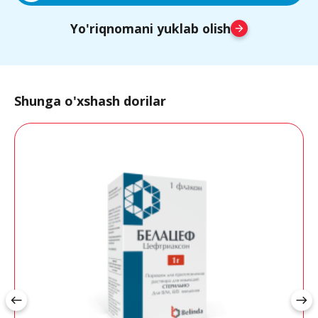
Yo'riqnomani yuklab olish
arrow_forward
Shunga o'xshash dorilar
west
east