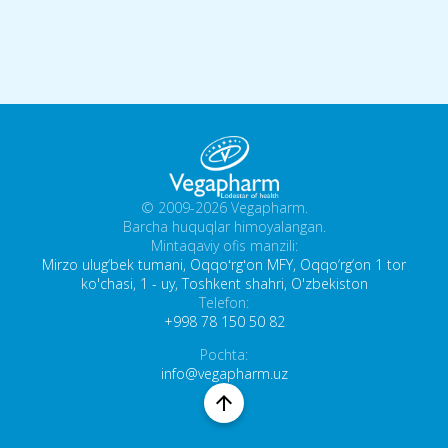
© 2009-2026 Vegapharm.
Barcha huquqlar himoyalangan.
Mintaqaviy ofis manzili:
Mirzo ulug‘bek tumani, Oqqoʻrgʻon MFY, Oqqo‘rg‘on 1 tor
ko'chasi, 1 - uy, Toshkent shahri, O'zbekiston
Telefon:
+998 78 150 50 82
Pochta:
info@vegapharm.uz
arrow_upward