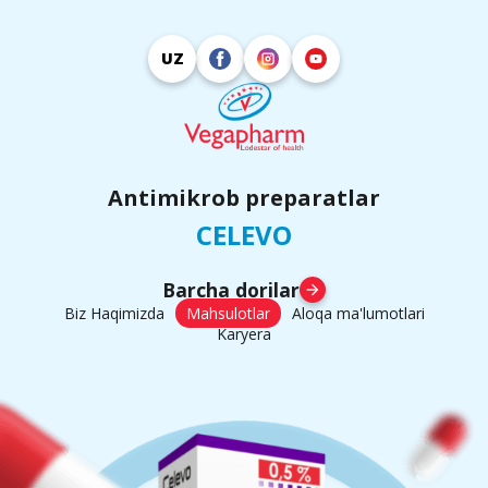
UZ
Antimikrob preparatlar
CELEVO
Barcha dorilar
arrow_forward
Biz Haqimizda
Mahsulotlar
Aloqa ma'lumotlari
Karyera