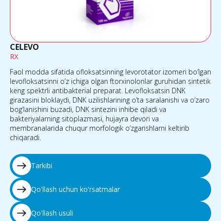
CELEVO
RX
Faol modda sifatida ofloksatsinning levorotator izomeri bo’lgan
levofloksatsinni o’z ichiga olgan ftorxinolonlar guruhidan sintetik
keng spektrli antibakterial preparat. Levofloksatsin DNK
girazasini bloklaydi, DNK uzilishlarining o’ta saralanishi va o’zaro
bog’lanishini buzadi, DNK sintezini inhibe qiladi va
bakteriyalarning sitoplazmasi, hujayra devori va
membranalarida chuqur morfologik o’zgarishlarni keltirib
chiqaradi.
east
Tarkibi
east
Qo'llash uchun ko'rsatmalar
east
Qo'llash usuli