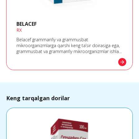
BELACEF
RX
Belacef grammanfiy va grammusbat
mikroorganizmlarga qarshi keng ta’sir doirasiga ega,
grammusbat va grammanfiy mikroorganizmlar ishlab
chiqaradigan ko’pgina β-laktamazalarga nisbatan
arrow_forward
yuqori chidamlikka ega
Keng tarqalgan dorilar