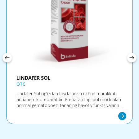
west
east
LINDAFER SOL
OTC
Lindafer Sol og'izdan foydalanish uchun murakkab
antianemik preparatdir. Preparatning faol moddalari
normal gematopoez, tananing hayotiy funktsiyalarini
saqlab turish, shuningdek, temir tanqisligi kamqonligi
arrow_forward
va tanadagi yashirin temir tanqisligi holatlarida ularga
bo'lgan ehtiyojni oshirish uchun zarurdir.