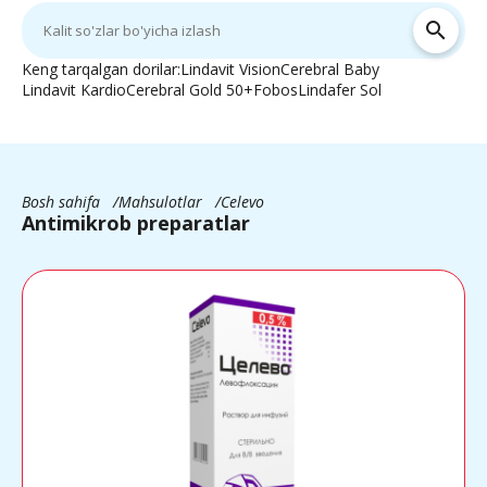
search
Keng tarqalgan dorilar:
Lindavit Vision
Cerebral Baby
Lindavit Kardio
Cerebral Gold 50+
Fobos
Lindafer Sol
Bosh sahifa
Mahsulotlar
Celevo
Antimikrob preparatlar